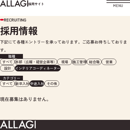
採用サイト
MENU
RECRUITING
採用情報
下記にて各種エントリーを承っております。ご応募お待ちしておりま
す。
職種
すべて
本部（広報・経営企画等）
現場
施工管理
総合職
営業
設計
インテリアコーディネーター
カテゴリー
すべて
新卒入社
中途入社
その他
現在募集はありません。