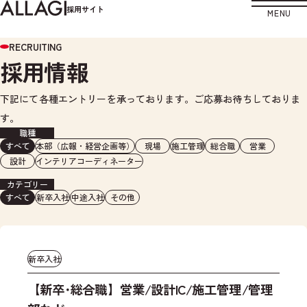
採用サイト
MENU
RECRUITING
採用情報
下記にて各種エントリーを承っております。ご応募お待ちしておりま
す。
職種
すべて
本部（広報・経営企画等）
現場
施工管理
総合職
営業
設計
インテリアコーディネーター
カテゴリー
すべて
新卒入社
中途入社
その他
新卒入社
【新卒･総合職】営業/設計IC/施工管理/管理
◆
営