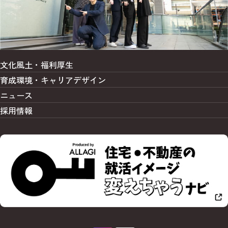
い
E
実
し
"
施
ま
フ
し
す
ラ
、
の
ン
一
で
チ
生
文化風土・福利厚生
、
ャ
の
さ
イ
育成環境・
キャリアデザイン
お
ま
ズ
付
ニュース
ざ
加
き
ま
盟
採用情報
合
な
の
い
こ
"
が
と
桧
始
に
家
ま
チ
住
り
ャ
宅
ま
レ
"
す
ン
2
。
ジ
0
◆
い
2
設
た
4