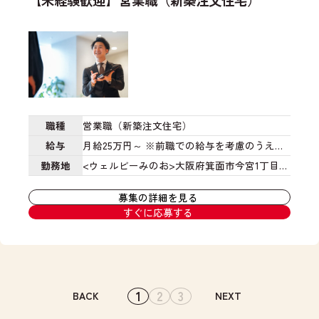
舗
H
門
が
ッ
に
P
、
幸
ト
す
か
中
せ
で
る
ら
古
に
ご
た
の
リ
暮
提
め
問
ノ
ら
案
の
合
ベ
せ
。
改
せ
部
る
土
善
や
職種
営業職（新築注文住宅）
門
ラ
地
提
住
、
イ
や
給与
月給25万円～
※前職での給与を考慮のうえ決
案
宅
造
フ
エ
定
※ご入社後は人事評価制度に基づき昇給賞
勤務地
<ウェルビーみのお>大阪府箕面市今宮1丁目1-
、
展
成
プ
リ
実
示
与あり
1
<花博展示場>大阪府大阪市鶴見区焼野1丁目
部
ラ
ア
施
場
募集の詳細を見る
門
ン
の
南2番
<箕面萱野店>大阪府箕面市坊島4丁目
と
、
すぐに応募する
な
な
特
16-27
<西宮・酒蔵通り住宅公園>兵庫県西宮
い
自
ど
ど
色
っ
社
市鞍掛町5-5
分
を
に
た
で
業
考
も
店
展
化
え
詳
舗
開
さ
た
し
1
2
3
NEXT
運
す
れ
図
く
営
る