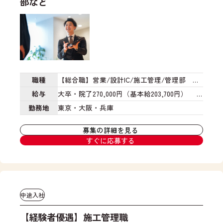
部など
業
(
新
築
、
中
古
職種
【総合職】営業/設計IC/施工管理/管理部 な
リ
ノ
ど
給与
大卒・院了270,000円（基本給203,700円）
ベ
(1)固定残業代の金額 66,300円
(2)その金額
勤務地
東京・大阪・兵庫
、
に充当する労働時間数 45時間
(3)固定残業
不
募集の詳細を見る
代を超える労働を行った場合は追加支給あり
動
すぐに応募する
産
短大・専門卒250,000円（基本給199,500円）
)
(1)固定残業代の金額 50,500円
(2)その金
お
額に充当する労働時間数 35時間
(3)固定残
客
様
業代を超える労働を行った場合は追加支給あ
中途入社
の
り
※2026年4月入社から適用
※既卒の待遇は
お
最終学歴に準ずる
【経験者優遇】施工管理職
工
話