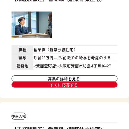
の
む
に
社
お
よ
無
で
仕
う
理
保
事
工
が
有
で
事
な
し
す
現
い
て
。
場
か
い
受
を
な
る
職種
営業職（新築分譲住宅）
付
取
ど
土
だ
給与
月給25万円～
※前職での給与を考慮のうえ決
り
を
地
け
定
※ご入社後は人事評価制度に基づき昇給賞
勤務地
<箕面萱野店>大阪府箕面市坊島4丁目16-27
仕
シ
と
に
切
ミ
オ
与あり
限
り
レ
リ
募集の詳細を見る
ら
ま
ー
ジ
すぐに応募する
ず
す
シ
ナ
、
。
ョ
ル
よ
新
ン
の
り
築
し
建
良
戸
、
物
中途入社
い
建
家
を
店
部
族
セ
【未経験歓迎】営業職（新築注文住宅）