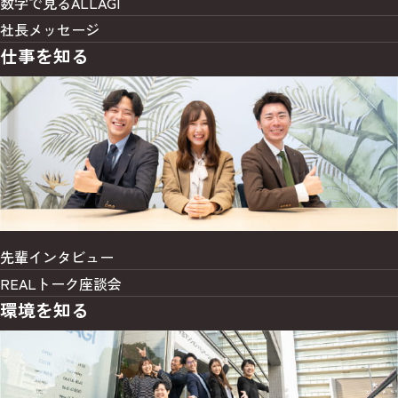
数字で見るALLAGI
険
へ
を
の
け
や
の
社長メッセージ
変
作
ま
通
提
仕事を知る
え
業
す
信
案
て
を
。
機
。
い
担
器
自
く
当
の
社
こ
し
ご
ブ
と
、
提
ラ
も
完
案
ン
可
成
と
ド
能
後
い
"
で
は
っ
S
す
ア
た
T
先輩インタビュー
。
フ
営
Y
タ
REALトーク座談会
業
L
ー
提
環境を知る
E
フ
案
H
ォ
も
O
ロ
お
U
ー
願
S
も