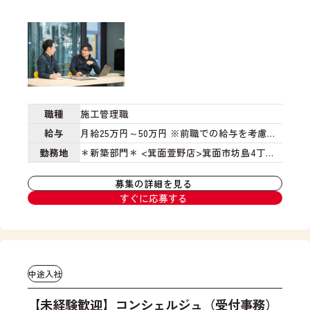
程
を
管
伺
理
い
や
な
お
が
客
ら
様
、
へ
家
職種
施工管理職
の
族
給与
月給25万円～50万円
※前職での給与を考慮の
ご
構
うえ決定
※ご入社後は人事評価制度に基づき
勤務地
＊新築部門＊
<箕面萱野店>箕面市坊島4丁目
連
成
絡
や
昇給賞与あり
16-27
<高井田店>東大阪市高井田中５丁目6-12
、
建
募集の詳細を見る
<和泉店>和泉市上代町527
＊中古リノベ部門
協
て
すぐに応募する
＊
<江坂店>吹田市豊津町14-12
<あべの店>大
力
た
会
い
阪市阿倍野区松崎町2丁目3-47
<高井田店>東
社
家
大阪市高井田中５丁目6-12
<堺店>堺市北区黒
の
の
土町2272−1
<自由が丘店>東京都目黒区自由が
手
イ
中途入社
丘1-15-12
配
メ
や
ー
【未経験歓迎】コンシェルジュ（受付事務）
ご