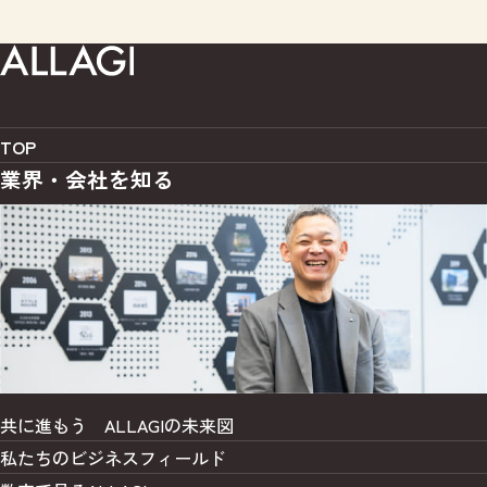
て
面
な
に
"
い
を
り
も
ま
ま
提
、
深
ち
す
出
不
く
か
の
し
動
携
ど
で
ま
産
わ
モ
、
す
知
TOP
っ
デ
ご
。
識
業界・会社を知る
て
ル
希
建
を
い
ハ
望
築
ど
た
ウ
や
が
ん
だ
ス
適
ス
ど
き
"
性
タ
ん
ま
に
に
ー
深
す
来
合
ト
め
。
店
わ
す
て
ま
さ
せ
る
い
た
れ
て
ま
っ
、
た
ス
で
て
共に進もう
ALLAGIの未来図
火
お
テ
の
い
災
客
私たちの
ビジネスフィールド
ー
諸
た
保
様
ジ
々
だ