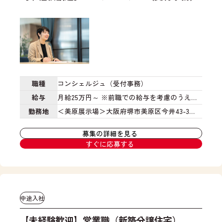
資
ジ
来
材
、
店
発
将
さ
注
来
れ
な
像
る
ど
な
お
を
ど
客
通
を
様
職種
コンシェルジュ（受付事務）
し
ヒ
や
て
ア
給与
月給25万円～
※前職での給与を考慮のうえ決
電
、
リ
定
※ご入社後は人事評価制度に基づき昇給賞
勤務地
＜美原展示場＞大阪府堺市美原区今井43-3
話
家
ン
応
与あり
★2025年4月末NEW OPENの店舗です！
づ
グ
対
募集の詳細を見る
く
。
と
すぐに応募する
り
そ
い
が
の
っ
ス
後
た
ム
、
受
ー
資
付
中途入社
ズ
金
業
に
計
務
【未経験歓迎】営業職（新築分譲住宅）
進
画
自