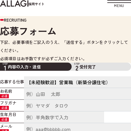
採用サイト
MENU
RECRUITING
応募フォーム
下記、必要事項をご記入のうえ、「送信する」ボタンをクリックして
ください。
必須項目はお手数ですが必ずご入力ください。
STEP
STEP
1
2
内容の入力・送信
受付完了
応募する仕事
お名前
必須
フリガナ
必須
生年月日
必須
メール