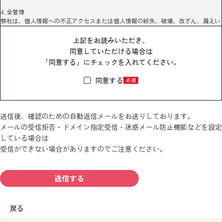
4. 全管理
弊社は、個人情報への不正アクセスまたは個人情報の紛失、破壊、改ざん、漏えい
などの危険に対して、技術面及び組織面において必要な安全対策を継続的に講じる
よう努めます。
上記をお読みいただき、
同意していただける場合は
5. 個人情報提供の任意性
「同意する」にチェックを入れてください。
応募者の個人情報の弊社への提供は、応募者の同意に基づく任意ですが、弊社の採
用選考に必要な情報が提供されない場合、採用の選考を辞退されたものとみなす場
同意する
必須
合もありうることをご承知ください。
送信後、確認のための自動返信メールをお送りしております。
メールの受信拒否・ドメイン指定受信・迷惑メール防止機能などを設定
している場合は
受信ができない場合がありますのでご注意ください。
戻る