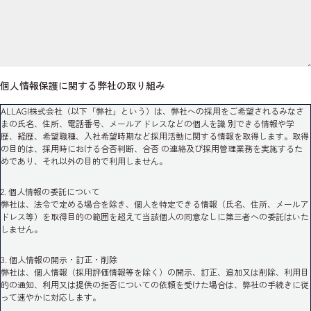
個人情報保護に関する弊社の取り組み
ALLAGI株式会社（以下「弊社」という）は、弊社への採用をご希望されるみなさ
まの氏名、住所、電話番号、メールアドレスなどの個人を識 別できる情報や学
歴、経歴、希望職種、入社希望時期など採用活動に関する情報を取得します。取得
の目的は、採用時における合否判断、合否 の連絡及び採用管理業務を実施するた
めであり、それ以外の目的で利用しません。
2. 個人情報の委託について
弊社は、法令で定める場合を除き、個人を特定できる情報（氏名、住所、メールア
ドレス等）を取得目的の範囲を超えて当該個人の同意なしに第三者への委託はいた
しません。
3. 個人情報の開示・訂正・削除
弊社は、個人情報（採用評価情報等を除く）の開示、訂正、追加又は削除、利用目
的の通知、利用又は提供の拒否についての依頼を受けた場合は、弊社の手続きに従
って速やかに対応します。